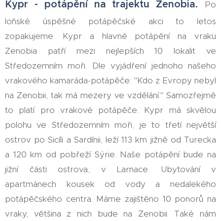
Kypr - potápění na trajektu Zenobia.
Po
loňské úspěšné potápěčské akci to letos
zopakujeme. Kypr a hlavně potápění na vraku
Zenobia patří mezi nejlepších 10 lokalit ve
Středozemním moři. Dle vyjádření jednoho našeho
vrakového kamaráda-potápěče: "Kdo z Evropy nebyl
na Zenobii, tak má mezery ve vzdělání." Samozřejmě
to platí pro vrakové potápěče. Kypr má skvělou
polohu ve Středozemním moři, je to třetí největší
ostrov po Sicíli a Sardínii, leží 113 km jižně od Turecka
a 120 km od pobřeží Sýrie. Naše potápění bude na
jižní části ostrova, v Larnace. Ubytování v
apartmánech kousek od vody a nedalekého
potápěčského centra. Máme zajištěno 10 ponorů na
vraky, většina z nich bude na Zenobii. Také nám